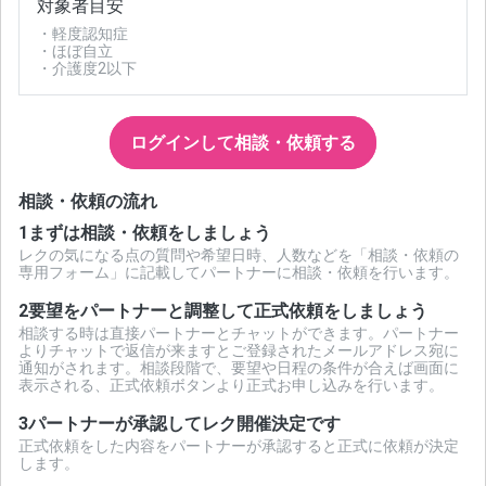
対象者目安
・軽度認知症
・ほぼ自立
・介護度2以下
ログインして相談・依頼する
相談・依頼の流れ
1
まずは相談・依頼をしましょう
レクの気になる点の質問や希望日時、人数などを「相談・依頼の
専用フォーム」に記載してパートナーに相談・依頼を行います。
2
要望をパートナーと調整して正式依頼をしましょう
相談する時は直接パートナーとチャットができます。パートナー
よりチャットで返信が来ますとご登録されたメールアドレス宛に
通知がされます。相談段階で、要望や日程の条件が合えば画面に
表示される、正式依頼ボタンより正式お申し込みを行います。
3
パートナーが承認してレク開催決定です
正式依頼をした内容をパートナーが承認すると正式に依頼が決定
します。