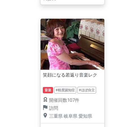
笑顔になる若返り音楽レク
音楽
#軽度認知症
#ほぼ自立
開催回数107件
訪問
三重県
岐阜県
愛知県