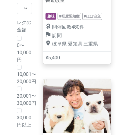
書道教室
趣味
#軽度認知症
#ほぼ自立
レクの
開催回数480件
金額
訪問
岐阜県
愛知県
三重県
0〜
10,000
¥5,400
円
10,001〜
20,000円
20,001〜
30,000円
30,000
円以上