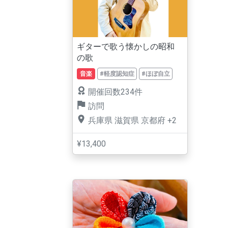
ギターで歌う懐かしの昭和
の歌
音楽
#軽度認知症
#ほぼ自立
開催回数234件
訪問
兵庫県
滋賀県
京都府
+2
¥13,400