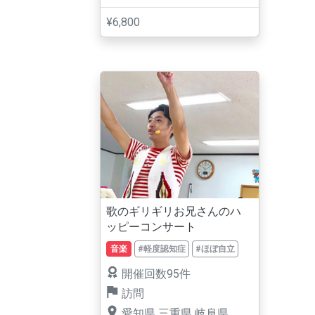
¥6,800
歌のギリギリお兄さんのハ
ッピーコンサート
音楽
#軽度認知症
#ほぼ自立
開催回数95件
訪問
愛知県
三重県
岐阜県