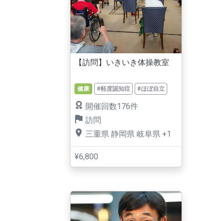
【訪問】いきいき体操教室
健康
#軽度認知症
#ほぼ自立
開催回数176件
訪問
三重県
静岡県
岐阜県
+1
¥6,800