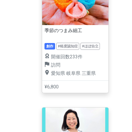
季節のつまみ細工
創作
#軽度認知症
#ほぼ自立
開催回数233件
訪問
愛知県
岐阜県
三重県
¥6,800