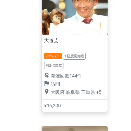
大道芸
イベント
#軽度認知症
#ほぼ自立
開催回数144件
訪問
大阪府
岐阜県
三重県
+5
¥16,200