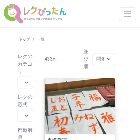
トップ
一覧
並
レクの
433件
び
カテゴ
順
リ
レクの
形式
都道府
県