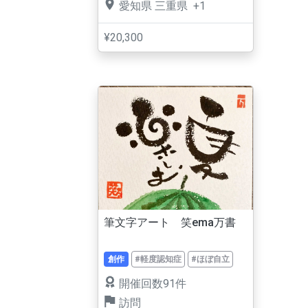
愛知県
三重県
+1
¥20,300
筆文字アート 笑ema万書
創作
#軽度認知症
#ほぼ自立
開催回数91件
訪問