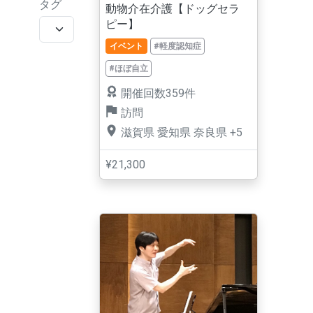
タグ
動物介在介護【ドッグセラ
ピー】
イベント
#軽度認知症
#ほぼ自立
開催回数359件
訪問
滋賀県
愛知県
奈良県
+5
¥21,300