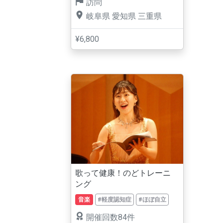
訪問
岐阜県
愛知県
三重県
¥6,800
歌って健康！のどトレーニ
ング
音楽
#軽度認知症
#ほぼ自立
開催回数84件