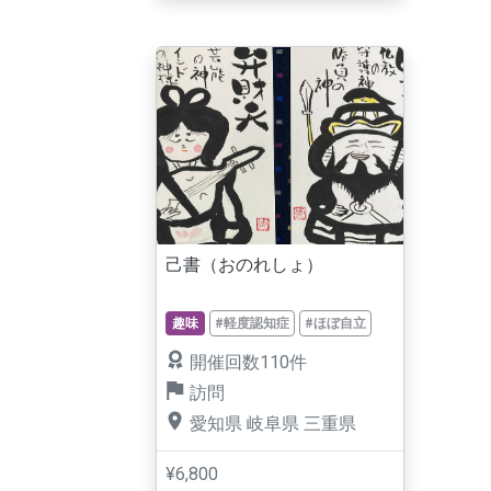
己書（おのれしょ）
趣味
#軽度認知症
#ほぼ自立
開催回数110件
訪問
愛知県
岐阜県
三重県
¥6,800