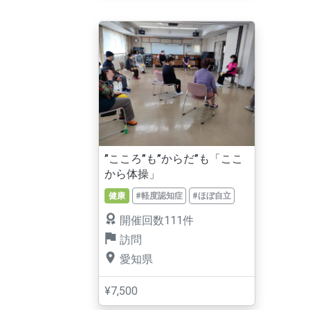
”こころ”も”からだ”も「ここ
から体操」
健康
#軽度認知症
#ほぼ自立
開催回数111件
訪問
愛知県
¥7,500