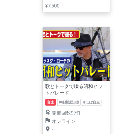
¥7,500
歌とトークで綴る昭和ヒッ
トパレード
音楽
#軽度認知症
#ほぼ自立
開催回数97件
オンライン
-