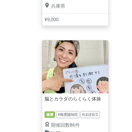
兵庫県
¥9,000
脳とカラダのらくらく体操
健康
#軽度認知症
#ほぼ自立
開催回数86件