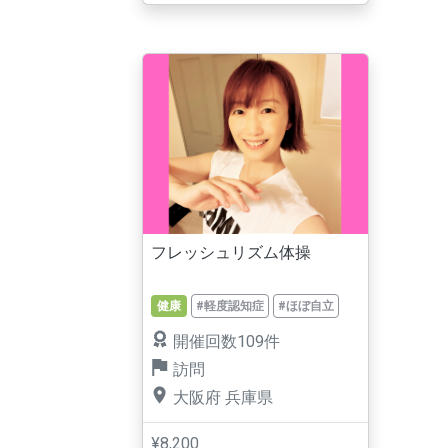
フレッシュリズム体操
健康
#軽度認知症
#ほぼ自立
開催回数109件
訪問
大阪府
兵庫県
¥8,200