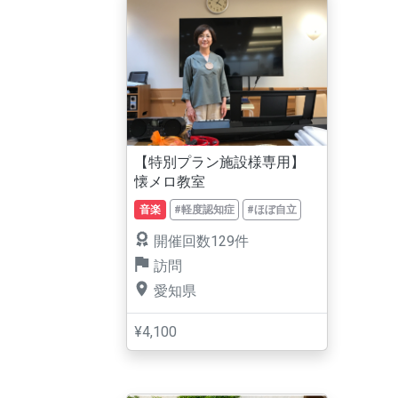
【特別プラン施設様専用】
懐メロ教室
音楽
#軽度認知症
#ほぼ自立
開催回数129件
訪問
愛知県
¥4,100