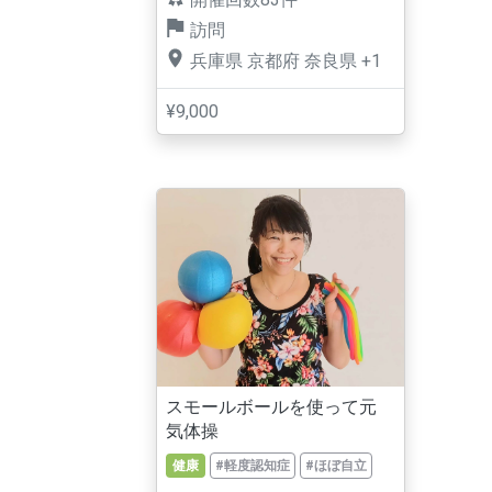
訪問
兵庫県
京都府
奈良県
+1
¥9,000
スモールボールを使って元
気体操
健康
#軽度認知症
#ほぼ自立