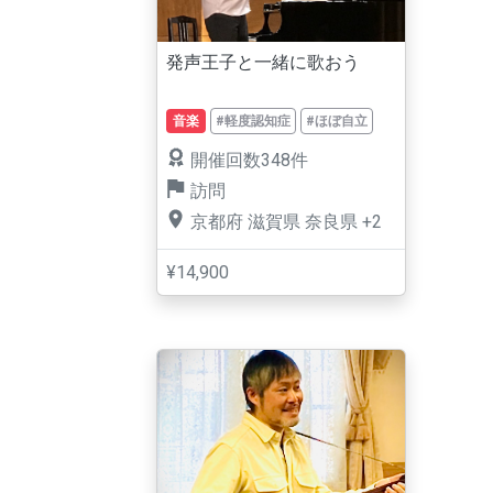
発声王子と一緒に歌おう
音楽
#軽度認知症
#ほぼ自立
開催回数348件
訪問
京都府
滋賀県
奈良県
+2
¥14,900