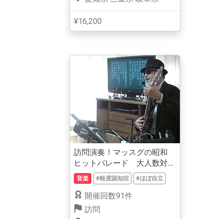
¥16,200
訪問演奏！マッスグの昭和
ヒットパレード 大人数対
応、歌詞表示。
音楽
#軽度認知症
#ほぼ自立
開催回数91件
訪問