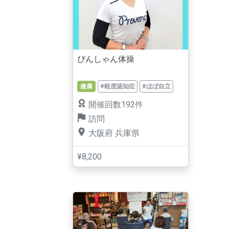
ぴんしゃん体操
健康
#軽度認知症
#ほぼ自立
開催回数192件
訪問
大阪府
兵庫県
¥8,200