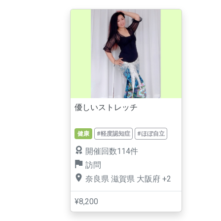
優しいストレッチ
健康
#軽度認知症
#ほぼ自立
開催回数114件
訪問
奈良県
滋賀県
大阪府
+2
¥8,200