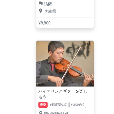
訪問
兵庫県
¥8,800
バイオリンとギターを楽し
もう
音楽
#軽度認知症
#ほぼ自立
開催回数83件