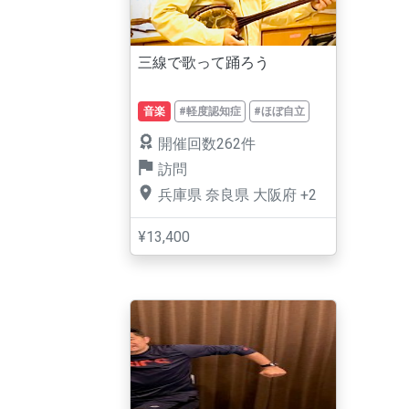
三線で歌って踊ろう
音楽
#軽度認知症
#ほぼ自立
開催回数262件
訪問
兵庫県
奈良県
大阪府
+2
¥13,400