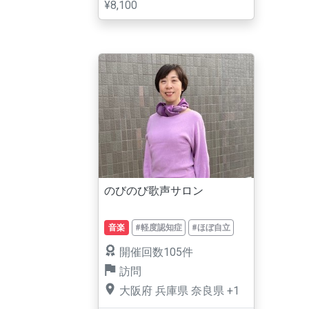
¥8,100
のびのび歌声サロン
音楽
#軽度認知症
#ほぼ自立
開催回数105件
訪問
大阪府
兵庫県
奈良県
+1