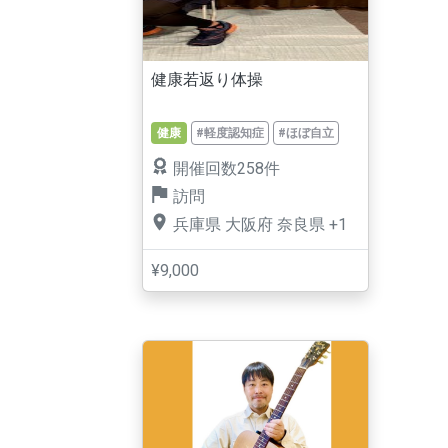
健康若返り体操
健康
#軽度認知症
#ほぼ自立
開催回数258件
訪問
兵庫県
大阪府
奈良県
+1
¥9,000