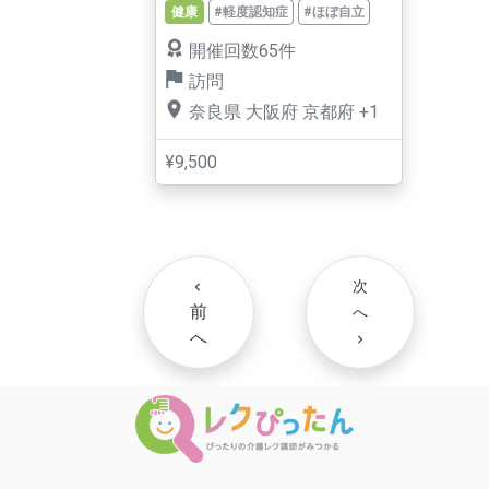
健康
#軽度認知症
#ほぼ自立
開催回数65件
訪問
奈良県
大阪府
京都府
+1
¥9,500
次
navigate_before
前
へ
へ
navigate_next