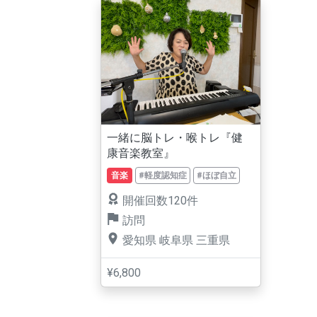
一緒に脳トレ・喉トレ『健
康音楽教室』
音楽
#軽度認知症
#ほぼ自立
開催回数120件
訪問
愛知県
岐阜県
三重県
¥6,800