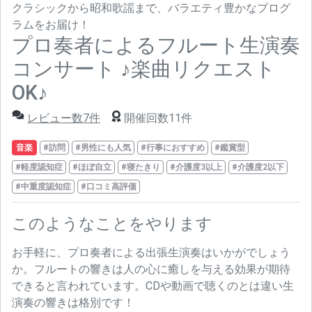
クラシックから昭和歌謡まで、バラエティ豊かなプログ
ラムをお届け！
プロ奏者によるフルート生演奏
コンサート ♪楽曲リクエスト
OK♪
レビュー数7件
開催回数11件
音楽
#訪問
#男性にも人気
#行事におすすめ
#鑑賞型
#軽度認知症
#ほぼ自立
#寝たきり
#介護度3以上
#介護度2以下
#中重度認知症
#口コミ高評価
このようなことをやります
お手軽に、プロ奏者による出張生演奏はいかがでしょう
か。フルートの響きは人の心に癒しを与える効果が期待
できると言われています。CDや動画で聴くのとは違い生
演奏の響きは格別です！