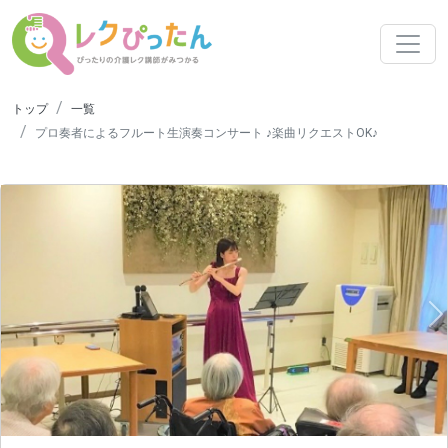
トップ
一覧
プロ奏者によるフルート生演奏コンサート ♪楽曲リクエストOK♪
N