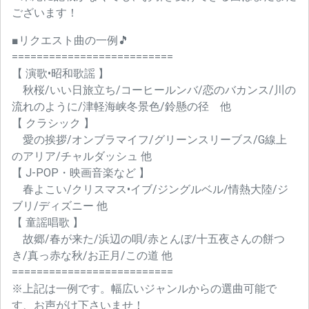
ございます！
■リクエスト曲の一例🎵
==========================
【 演歌•昭和歌謡 】
秋桜/いい日旅立ち/コーヒールンバ/恋のバカンス/川の
流れのように/津軽海峡冬景色/鈴懸の径 他
【 クラシック 】
愛の挨拶/オンブラマイフ/グリーンスリーブス/G線上
のアリア/チャルダッシュ 他
【 J-POP・映画音楽など 】
春よこい/クリスマス•イブ/ジングルベル/情熱大陸/ジ
ブリ/ディズニー 他
【 童謡唱歌 】
故郷/春が来た/浜辺の唄/赤とんぼ/十五夜さんの餅つ
き/真っ赤な秋/お正月/この道 他
==========================
※上記は一例です。幅広いジャンルからの選曲可能で
す、お声がけ下さいませ！