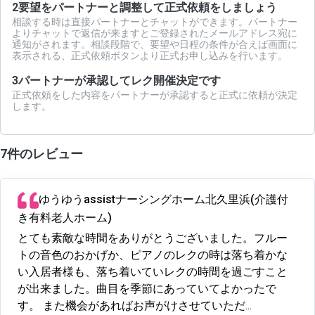
2
要望をパートナーと調整して正式依頼をしましょう
相談する時は直接パートナーとチャットができます。パートナー
よりチャットで返信が来ますとご登録されたメールアドレス宛に
通知がされます。相談段階で、要望や日程の条件が合えば画面に
表示される、正式依頼ボタンより正式お申し込みを行います。
3
パートナーが承認してレク開催決定です
正式依頼をした内容をパートナーが承認すると正式に依頼が決定
します。
7件のレビュー
ゆうゆうassistナーシングホーム北久里浜(介護付
き有料老人ホーム)
とても素敵な時間をありがとうございました。フルー
トの音色のおかげか、ピアノのレクの時は落ち着かな
い入居者様も、落ち着いていレクの時間を過ごすこと
が出来ました。曲目を季節にあっていてよかったで
す。 また機会があればお声がけさせていただ...