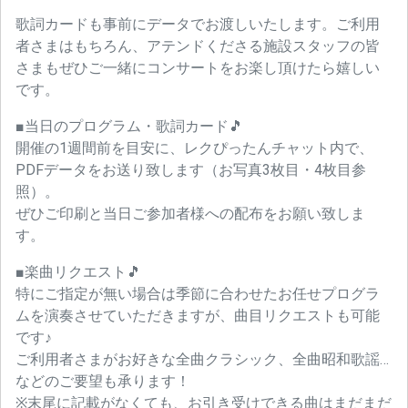
歌詞カードも事前にデータでお渡しいたします。ご利用
者さまはもちろん、アテンドくださる施設スタッフの皆
さまもぜひご一緒にコンサートをお楽し頂けたら嬉しい
です。
■当日のプログラム・歌詞カード🎵
開催の1週間前を目安に、レクぴったんチャット内で、
PDFデータをお送り致します（お写真3枚目・4枚目参
照）。
ぜひご印刷と当日ご参加者様への配布をお願い致しま
す。
■楽曲リクエスト🎵
特にご指定が無い場合は季節に合わせたお任せプログラ
ムを演奏させていただきますが、曲目リクエストも可能
です♪
ご利用者さまがお好きな全曲クラシック、全曲昭和歌謡…
などのご要望も承ります！
※末尾に記載がなくても、お引き受けできる曲はまだまだ