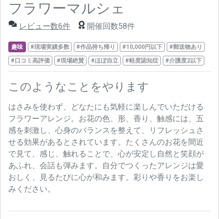
フラワーマルシェ
レビュー数6件
開催回数58件
趣味
#現場実績多数
#作品持ち帰り
#10,000円以下
#郵送物あり
#口コミ高評価
#現場絶賛
#ほぼ自立
#軽度認知症
#介護度2以下
このようなことをやります
はさみを使わず、どなたにも気軽に楽しんでいただける
フラワーアレンジ。お花の色、形、香り、触感には、五
感を刺激し、心身のバランスを整えて、リフレッシュさ
せる効果があるとされています。たくさんのお花を間近
で見て、感じ、触れることで、心が安定し自然と笑顔が
あふれ、会話も弾みます。自分でつくったアレンジは愛
おしく、見るたびに心が和みます。彩りや香りをお楽し
みください。