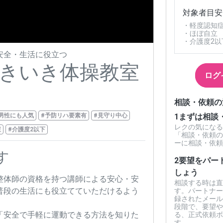
対象者目安
・軽度認知
・ほぼ自立
・介護度2以
安全・生活に役立つ
きいき体操教室
ログ
相談・依頼の
1
まずは相談
男性にも人気
#予防リハ要素有
#見守り中心
レクの気になる
症
#介護度2以下
「相談・依頼の
ーに相談・依頼
す
2
要望をパー
しょう
整体師の資格を持つ講師による安心・安
相談する時は直
普段の生活にも役立てていただけるよう
す。パートナー
録されたメール
段階で、要望や
「安全で手軽に運動できる方法を知りた
る、正式依頼ボ
す。