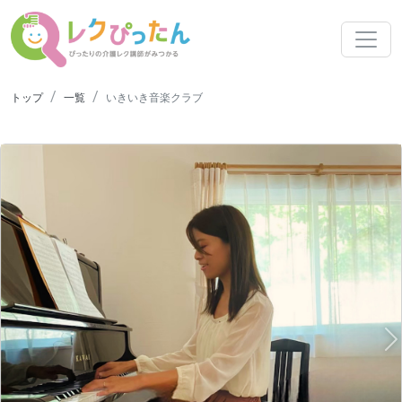
トップ
一覧
いきいき音楽クラブ
N