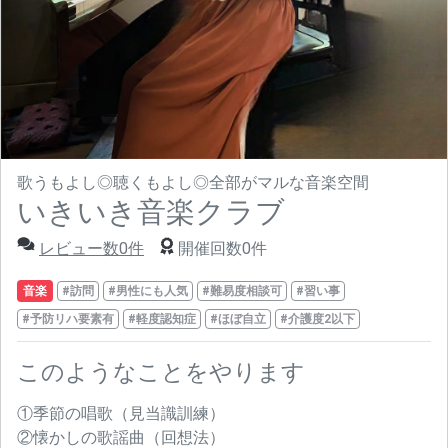
歌うもよし◎聴くもよし◎全部がマルな音楽空間
いきいき音楽クラブ
レビュー数0件
開催回数0件
音楽
#訪問
#男性にも人気
#難易度相談可
#習い事
#予防リハ要素有
#軽度認知症
#ほぼ自立
#介護度2以下
このようなことをやります
①季節の唱歌（見当識訓練）
②懐かしの歌謡曲（回想法）