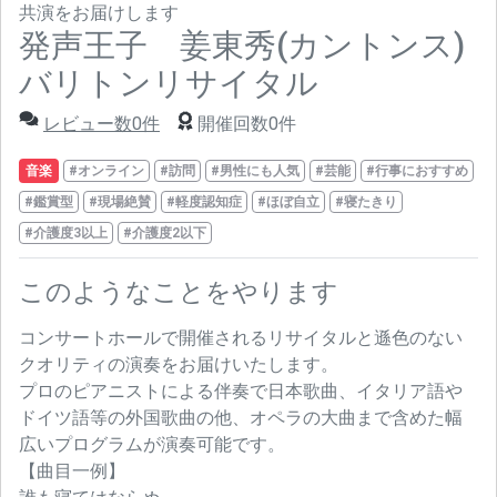
共演をお届けします
発声王子 姜東秀(カントンス)
バリトンリサイタル
レビュー数0件
開催回数0件
音楽
#オンライン
#訪問
#男性にも人気
#芸能
#行事におすすめ
#鑑賞型
#現場絶賛
#軽度認知症
#ほぼ自立
#寝たきり
#介護度3以上
#介護度2以下
このようなことをやります
コンサートホールで開催されるリサイタルと遜色のない
クオリティの演奏をお届けいたします。
プロのピアニストによる伴奏で日本歌曲、イタリア語や
ドイツ語等の外国歌曲の他、オペラの大曲まで含めた幅
広いプログラムが演奏可能です。
【曲目一例】