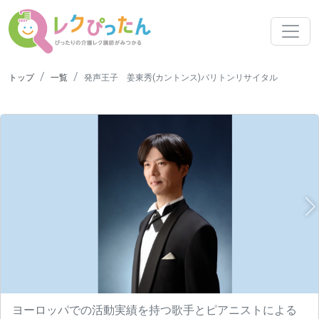
トップ
一覧
発声王子 姜東秀(カントンス)バリトンリサイタル
N
ヨーロッパでの活動実績を持つ歌手とピアニストによる