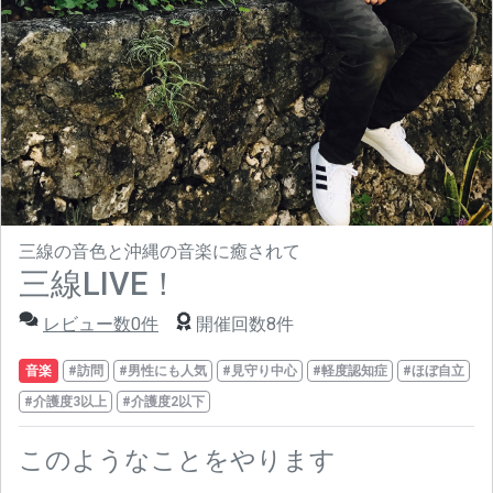
三線の音色と沖縄の音楽に癒されて
三線LIVE！
レビュー数0件
開催回数8件
音楽
#訪問
#男性にも人気
#見守り中心
#軽度認知症
#ほぼ自立
#介護度3以上
#介護度2以下
このようなことをやります