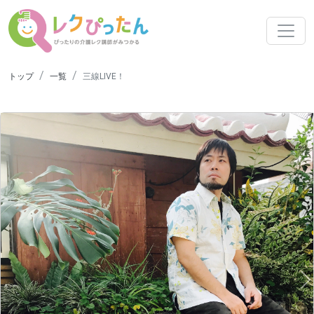
トップ
一覧
三線LIVE！
N