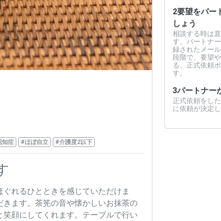
2
要望をパー
しょう
相談する時は直
す。パートナー
録されたメール
段階で、要望や
る、正式依頼ボ
す。
3
パートナー
正式依頼をした
に依頼が決定し
認知症
#ほぼ自立
#介護度2以下
す
ほぐれるひとときを感じていただけま
だきます。茶筅の音や懐かしいお抹茶の
と笑顔にしてくれます。テーブルで行い