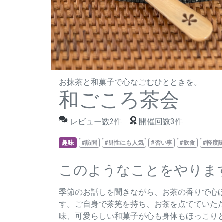
お抹茶と和菓子で心なごむひとときを。
和ごころ茶会
レビュー数2件
開催回数3件
趣味
#訪問
#男性にも人気
#習い事
#飲食
#軽度
このようなことをやりま
季節のお話しを聞きながら、お茶の香りで心
す。ご自身で茶筅を持ち、お茶を点てていた
味、可愛らしい和菓子が心も身体もほっこり