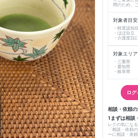
間のため、
対象者目安
・軽度認知
・ほぼ自立
Next
・介護度2以
対象エリア
・三重県
・愛知県
・岐阜県
ログ
相談・依頼の
1
まずは相談
レクの気になる
「相談・依頼の
ーに相談・依頼