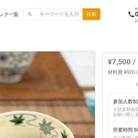
call
レク一覧
search
[
¥7,500 /
材料費 ¥920 
参加人数制
※目安30名
お願い致し
所要時間 6
※ご要望に