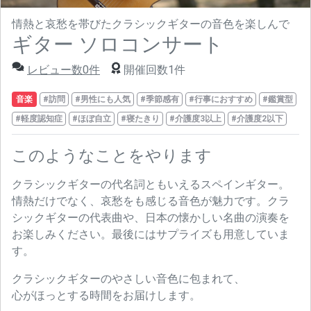
情熱と哀愁を帯びたクラシックギターの音色を楽しんで
ギター ソロコンサート
レビュー数0件
開催回数1件
音楽
#訪問
#男性にも人気
#季節感有
#行事におすすめ
#鑑賞型
#軽度認知症
#ほぼ自立
#寝たきり
#介護度3以上
#介護度2以下
このようなことをやります
クラシックギターの代名詞ともいえるスペインギター。
情熱だけでなく、哀愁をも感じる音色が魅力です。クラ
シックギターの代表曲や、日本の懐かしい名曲の演奏を
お楽しみください。最後にはサプライズも用意していま
す。
クラシックギターのやさしい音色に包まれて、
心がほっとする時間をお届けします。