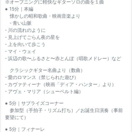
※オープニングに軽快なギターソロの曲を１曲
● 15分｜本編
懐かしの昭和歌曲・映画音楽より
- 青い山脈
- 川の流れのように
- 見上げてごらん夜の星を
- 上を向いて歩こう
- マイ・ウェイ
- 浜辺の歌〜ふるさと〜赤とんぼ（唱歌メドレー）など
クラシックギター名曲より（数曲）
- 愛のロマンス（禁じられた遊び）
- カヴァティーナ（映画「ディア・ハンター」より）
- アヴェ・マリア（シューベルト編）
● 5分｜サプライズコーナー
参加型（手拍子・リズム打ち）／お誕生日演奏（事前
要望にて）
● 5分｜フィナーレ