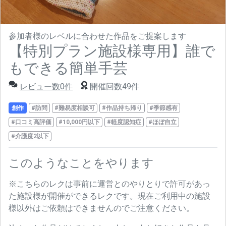
参加者様のレベルに合わせた作品をご提案します
【特別プラン施設様専用】誰で
もできる簡単手芸
レビュー数0件
開催回数49件
創作
#訪問
#難易度相談可
#作品持ち帰り
#季節感有
#口コミ高評価
#10,000円以下
#軽度認知症
#ほぼ自立
#介護度2以下
このようなことをやります
※こちらのレクは事前に運営とのやりとりで許可があっ
た施設様が開催ができるレクです。現在ご利用中の施設
様以外はご依頼はできませんのでご注意ください。