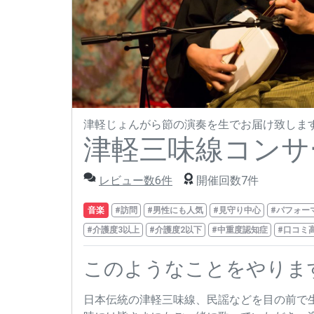
津軽じょんがら節の演奏を生でお届け致しま
津軽三味線コンサ
レビュー数6件
開催回数7件
音楽
#訪問
#男性にも人気
#見守り中心
#パフォー
#介護度3以上
#介護度2以下
#中重度認知症
#口コミ
このようなことをやりま
日本伝統の津軽三味線、民謡などを目の前で