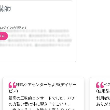
講師
練馬ケアセンターそよ風(デイサー
ベ
ビス)
(住宅
最高の三味線コンサートでした。バチ
利用者
の力強い音は体に響き「すごい！」
ありが
「迫力ある！」と皆さん喜んでいらっ