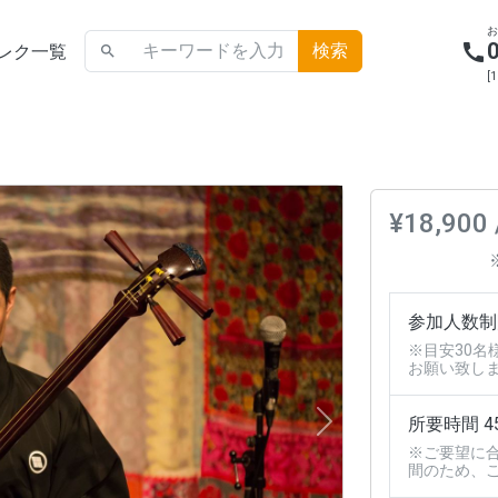
call
レク一覧
search
[
¥18,900 
参加人数制
※目安30名
お願い致し
Next
所要時間 4
※ご要望に
間のため、