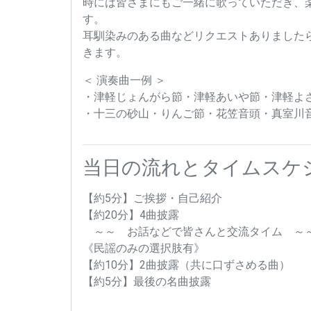
時には皆さまにもご一緒に歌っていただき、
す。
耳馴染みのある曲などリクエストありました
きます。
＜ 演奏曲一例 ＞
・津軽じょんがら節・津軽あいや節・津軽よ
・十三の砂山・りんご節・花笠音頭・真室川
当日の流れとタイムスケ
【約5分】ご挨拶・自己紹介
【約20分】4曲披露
～～ お話などで皆さんと交流タイム ～
《民謡のみの選択肢有》
【約10分】2曲披露（共に口ずさめる曲）
【約5分】最後の名曲披露