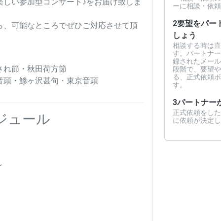
楽しい参加型コンサート♪をお届け致しま
ーに相談・依頼
2
要望をパー
ら、可能なところでぜひご対応させて頂
しょう
相談する時は直
す。パートナー
録されたメール
され節・秋田荷方節
段階で、要望や
る、正式依頼ボ
音頭・鯵ヶ沢甚句・東京音頭
す。
3
パートナー
正式依頼をした
ジュール
に依頼が決定し
～