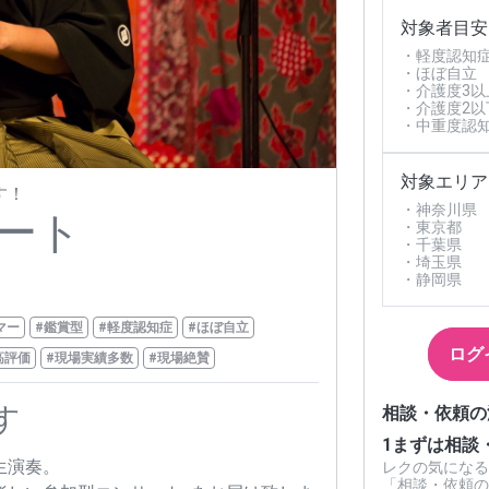
対象者目安
・軽度認知
・ほぼ自立
・介護度3以
・介護度2以
・中重度認
対象エリア
す！
・神奈川県
ート
・東京都
・千葉県
・埼玉県
・静岡県
マー
#鑑賞型
#軽度認知症
#ほぼ自立
ログ
高評価
#現場実績多数
#現場絶賛
す
相談・依頼の
1
まずは相談
生演奏。
レクの気になる
「相談・依頼の