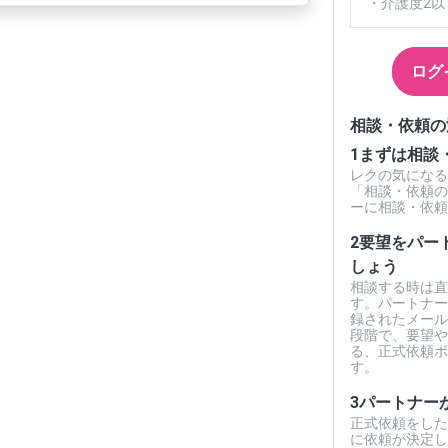
・介護度2以
ログ
相談・依頼の
1
まずは相談
レクの気になる
「相談・依頼の
ーに相談・依頼
2
要望をパー
しょう
相談する時は直
す。パートナー
録されたメール
段階で、要望や
る、正式依頼ボ
す。
3
パートナー
正式依頼をした
に依頼が決定し