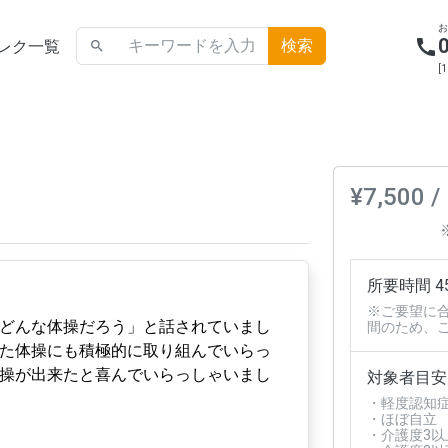
call
レク一覧
search
[
¥7,500 /
所要時間 4
※ご要望に
どんな体操だろう」と話されていまし
間のため、
た体操にも積極的に取り組んでいらっ
操が出来たと喜んでいらっしゃいまし
対象者目安
・軽度認知
・ほぼ自立
・介護度3以