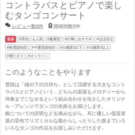
コントラバスとピアノで楽し
むタンゴコンサート
レビュー数0件
開催回数0件
音楽
#男性にも人気
#鑑賞型
#行事におすすめ
#ほぼ自立
#軽度認知症
#中重度認知症
#介護度2以下
#介護度3以上
#寝たきり
#オンライン
このようなことをやります
普段は「縁の下の力持ち」として活躍する大きなコント
ラバスとピアノという、どちらの楽器もメロディーから
伴奏までこなせるという組み合わせを生かしたオリジナ
ル・アレンジでタンゴの名曲をお届けします。
曲についての説明などを挟みながら、耳に優しい低音楽
器の音色でリズミカルな曲からしっとりした曲までいろ
いろなタンゴの作品をお楽しみいただけます。