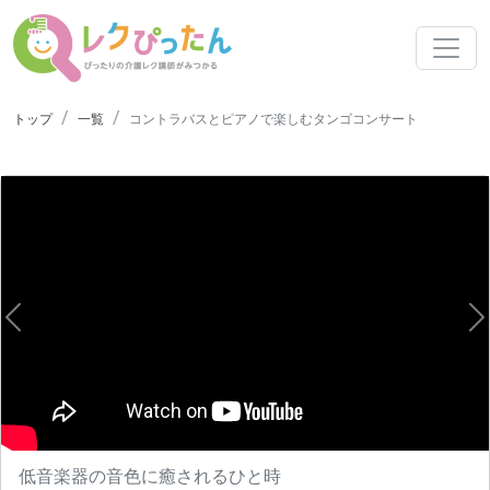
トップ
一覧
コントラバスとピアノで楽しむタンゴコンサート
Previous
N
低音楽器の音色に癒されるひと時