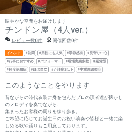
賑やかな空間をお届けします
チンドン屋（4人ver.）
レビュー数0件
開催回数0件
イベント
#訪問
#男性にも人気
#季節感有
#見守り中心
#行事におすすめ
#パフォーマー
#現場実績多数
#鑑賞型
#軽度認知症
#ほぼ自立
#介護度2以下
#中重度認知症
このようなことをやります
昔ながらの時代衣装に身を包んだプロの演者達が懐かし
のメロディを奏でながら、
集まったお客様の周りを練り歩き。
ご希望に応じてお誕生日のお祝い演奏や皆様と一緒に楽
しめる歌や踊りもご用意しております。