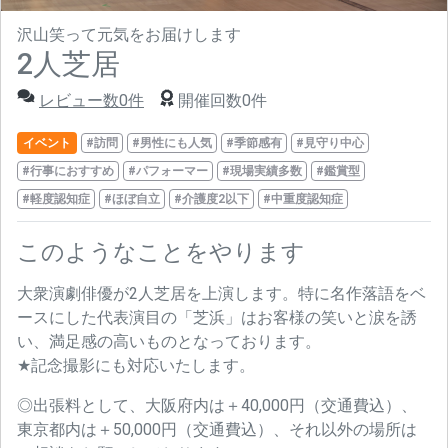
沢山笑って元気をお届けします
2人芝居
レビュー数0件
開催回数0件
イベント
#訪問
#男性にも人気
#季節感有
#見守り中心
#行事におすすめ
#パフォーマー
#現場実績多数
#鑑賞型
#軽度認知症
#ほぼ自立
#介護度2以下
#中重度認知症
このようなことをやります
大衆演劇俳優が2人芝居を上演します。特に名作落語をベ
ースにした代表演目の「芝浜」はお客様の笑いと涙を誘
い、満足感の高いものとなっております。
★記念撮影にも対応いたします。
◎出張料として、大阪府内は＋40,000円（交通費込）、
東京都内は＋50,000円（交通費込）、それ以外の場所は