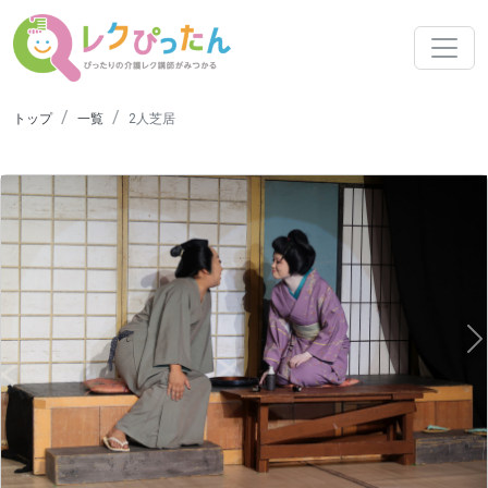
トップ
一覧
2人芝居
N