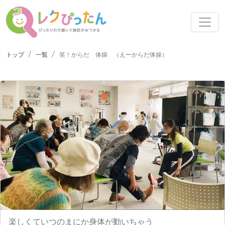
トップ
一覧
笑！からだ 体操 （えーからだ体操）
N
楽しくていつのまにか身体が動いちゃう