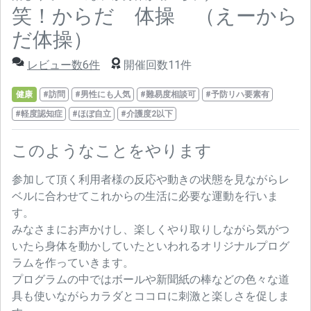
笑！からだ 体操 （えーから
だ体操）
レビュー数6件
開催回数11件
健康
#訪問
#男性にも人気
#難易度相談可
#予防リハ要素有
#軽度認知症
#ほぼ自立
#介護度2以下
このようなことをやります
参加して頂く利用者様の反応や動きの状態を見ながらレ
ベルに合わせてこれからの生活に必要な運動を行いま
す。
みなさまにお声かけし、楽しくやり取りしながら気がつ
いたら身体を動かしていたといわれるオリジナルプログ
ラムを作っていきます。
プログラムの中ではボールや新聞紙の棒などの色々な道
具も使いながらカラダとココロに刺激と楽しさを促しま