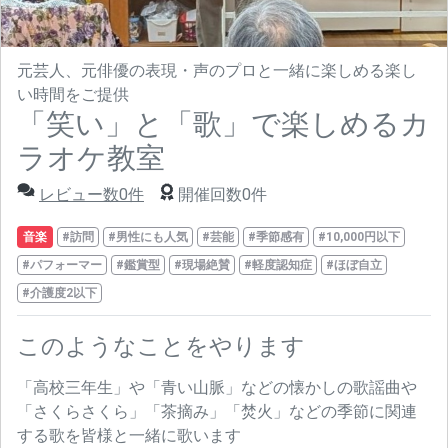
元芸人、元俳優の表現・声のプロと一緒に楽しめる楽し
い時間をご提供
「笑い」と「歌」で楽しめるカ
ラオケ教室
レビュー数0件
開催回数0件
音楽
#訪問
#男性にも人気
#芸能
#季節感有
#10,000円以下
#パフォーマー
#鑑賞型
#現場絶賛
#軽度認知症
#ほぼ自立
#介護度2以下
このようなことをやります
「高校三年生」や「青い山脈」などの懐かしの歌謡曲や
「さくらさくら」「茶摘み」「焚火」などの季節に関連
する歌を皆様と一緒に歌います