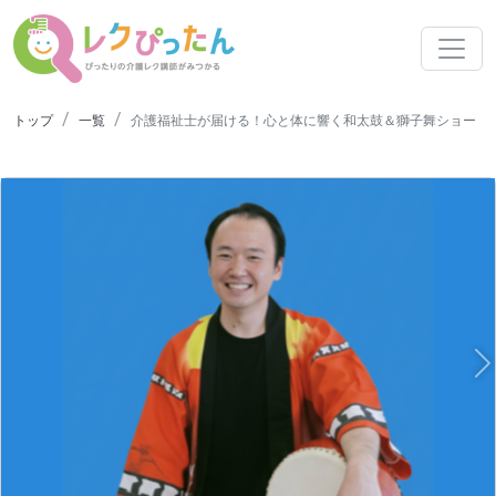
トップ
一覧
介護福祉士が届ける！心と体に響く和太鼓＆獅子舞ショー
N