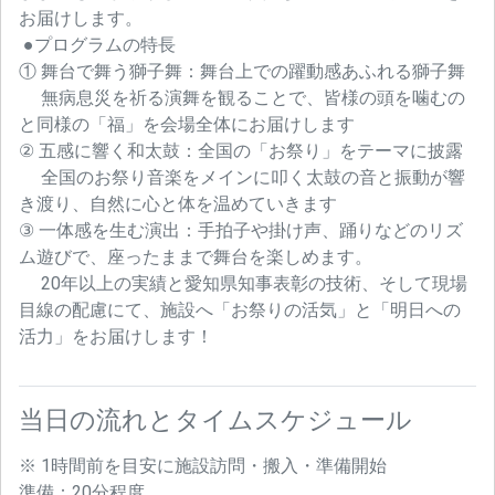
お届けします。
●プログラムの特長
① 舞台で舞う獅子舞：舞台上での躍動感あふれる獅子舞
無病息災を祈る演舞を観ることで、皆様の頭を噛むの
と同様の「福」を会場全体にお届けします
② 五感に響く和太鼓：全国の「お祭り」をテーマに披露
全国のお祭り音楽をメインに叩く太鼓の音と振動が響
き渡り、自然に心と体を温めていきます
③ 一体感を生む演出：手拍子や掛け声、踊りなどのリズ
ム遊びで、座ったままで舞台を楽しめます。
20年以上の実績と愛知県知事表彰の技術、そして現場
目線の配慮にて、施設へ「お祭りの活気」と「明日への
活力」をお届けします！
当日の流れとタイムスケジュール
※ 1時間前を目安に施設訪問・搬入・準備開始
準備：20分程度