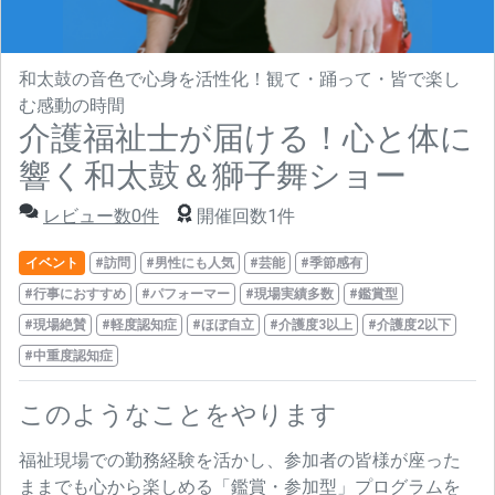
和太鼓の音色で心身を活性化！観て・踊って・皆で楽し
む感動の時間
介護福祉士が届ける！心と体に
響く和太鼓＆獅子舞ショー
レビュー数0件
開催回数1件
イベント
#訪問
#男性にも人気
#芸能
#季節感有
#行事におすすめ
#パフォーマー
#現場実績多数
#鑑賞型
#現場絶賛
#軽度認知症
#ほぼ自立
#介護度3以上
#介護度2以下
#中重度認知症
このようなことをやります
福祉現場での勤務経験を活かし、参加者の皆様が座った
ままでも心から楽しめる「鑑賞・参加型」プログラムを