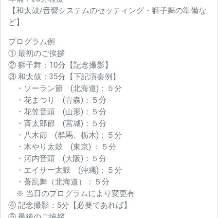
【和太鼓/音響システムのセッティング・獅子舞の準備な
ど】
プログラム例
① 最初のご挨拶
② 獅子舞：10分【記念撮影】
③ 和太鼓：35分【下記演奏例】
・ソーラン節 (北海道)：５分
・花まつり (青森)：５分
・花笠音頭 (山形)：５分
・斉太郎節 (宮城)：５分
・八木節 (群馬、栃木)：５分
・木やり太鼓 (東京) ：５分
・河内音頭 (大阪)：５分
・エイサー太鼓 (沖縄)：５分
・蒼乱舞（北海道）：５分
※ 当日のプログラムにより変更有
④ 記念撮影：5分【必要であれば】
⑤ 最後のご挨拶