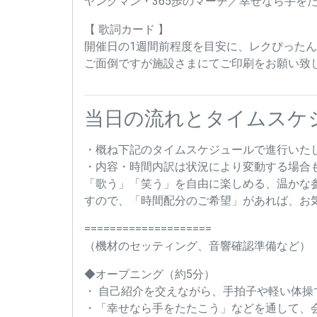
ヤングマン・365歩のマーチ／幸せなら手をた
【 歌詞カード 】
開催日の1週間前程度を目安に、レクぴった
ご面倒ですが施設さまにてご印刷をお願い致
当日の流れとタイムスケ
・概ね下記のタイムスケジュールで進行いた
・内容・時間内訳は状況により変動する場合
「歌う」「笑う」を自由に楽しめる、温かな
すので、「時間配分のご希望」があれば、お
====================
（機材のセッティング、音響確認準備など）
◆オープニング（約5分）
・ 自己紹介を交えながら、手拍子や軽い体操
・「幸せなら手をたたこう」などを通して、