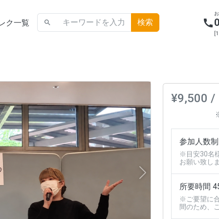
call
レク一覧
search
[
¥9,500 /
参加人数制
※目安30名
お願い致し
Next
所要時間 4
※ご要望に
間のため、