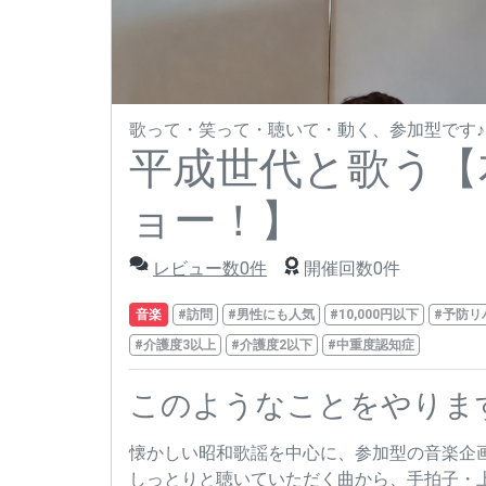
歌って・笑って・聴いて・動く、参加型です♪
平成世代と歌う【
ョー！】
レビュー数0件
開催回数0件
音楽
#訪問
#男性にも人気
#10,000円以下
#予防リ
#介護度3以上
#介護度2以下
#中重度認知症
このようなことをやりま
懐かしい昭和歌謡を中心に、参加型の音楽企
しっとりと聴いていただく曲から、手拍子・