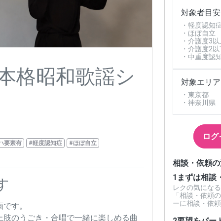
対象者目安
・軽度認知
・ほぼ自立
・介護度3以
・介護度2以
・中重度認
本格昭和歌謡シ
対象エリア
・東京都
・神奈川県
ログ
ハ要素有
#軽度認知症
#ほぼ自立
相談・依頼の
1
まずは相談
す
レクの気になる
「相談・依頼の
ーに相談・依頼
画です。
上肢のうごき・合唱で一緒に楽しめる曲
2
要望をパー