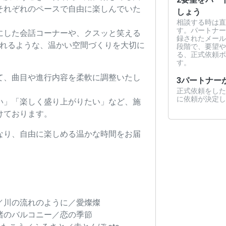
それぞれのペースで自由に楽しんでいた
しょう
相談する時は直
す。パートナー
にした会話コーナーや、クスッと笑える
録されたメール
なれるような、温かい空間づくりを大切に
段階で、要望や
る、正式依頼ボ
す。
て、曲目や進行内容を柔軟に調整いたし
3
パートナー
正式依頼をした
に依頼が決定し
い」「楽しく盛り上がりたい」など、施
けております。
なり、自由に楽しめる温かな時間をお届
／川の流れのように／愛燦燦
渚のバルコニー／恋の季節