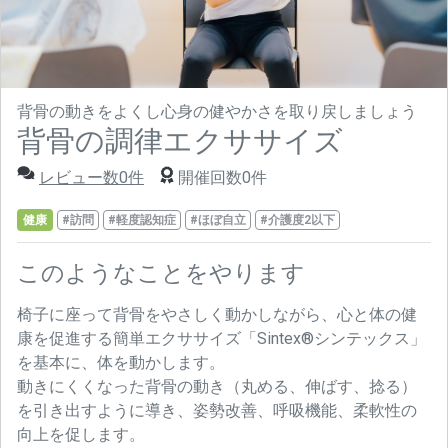
背骨の動きをよくし心身の健やかさを取り戻しましょう
背骨の調律エクササイズ
レビュー数0件
開催回数0件
健康
#訪問
#軽度認知症
#ほぼ自立
#介護度2以下
このようなことをやります
椅子に座って背骨をやさしく動かしながら、心と体の健
康を促進する簡単エクササイズ「Sintex®シンテックス」
を基本に、体を動かします。
動きにくくなった背骨の動き（丸める、伸ばす、捻る）
を引き出すように導き、姿勢改善、呼吸機能、柔軟性の
向上を促します。