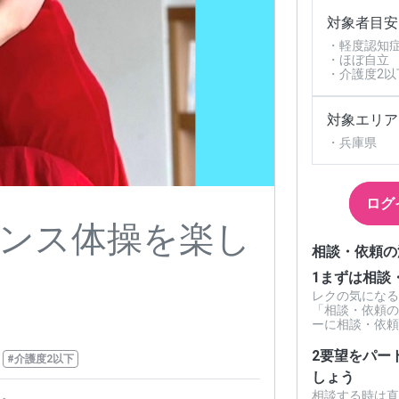
対象者目安
・軽度認知
・ほぼ自立
・介護度2以
対象エリア
・兵庫県
ログ
ンス体操を楽し
相談・依頼の
1
まずは相談
レクの気になる
「相談・依頼の
ーに相談・依頼
2
要望をパー
#介護度2以下
しょう
相談する時は直