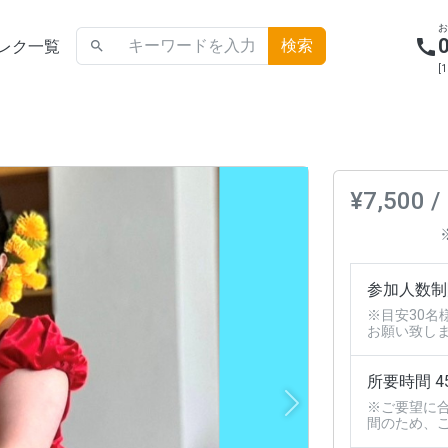
call
レク一覧
search
[
¥7,500 /
参加人数制
※目安30名
お願い致し
所要時間 4
Next
※ご要望に
間のため、