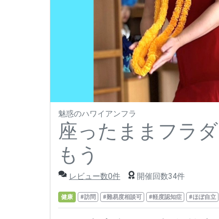
魅惑のハワイアンフラ
座ったままフラダ
もう
レビュー数0件
開催回数34件
健康
#訪問
#難易度相談可
#軽度認知症
#ほぼ自立