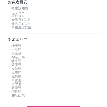
対象者目安
・軽度認知症
・ほぼ自立
・寝たきり
・介護度3以上
・介護度2以下
・中重度認知症
対象エリア
・埼玉県
・千葉県
・東京都
・神奈川県
・岐阜県
・静岡県
・愛知県
・三重県
・滋賀県
・京都府
・大阪府
・兵庫県
・奈良県
・和歌山県