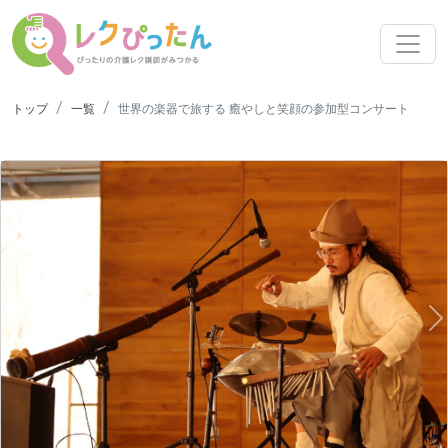
トップ
一覧
世界の楽器で旅する 癒やしと笑顔の参加型コンサート
N