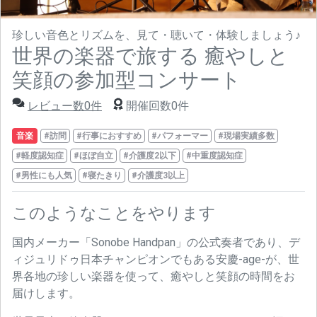
珍しい音色とリズムを、見て・聴いて・体験しましょう♪
世界の楽器で旅する 癒やしと
笑顔の参加型コンサート
レビュー数0件
開催回数0件
音楽
#訪問
#行事におすすめ
#パフォーマー
#現場実績多数
#軽度認知症
#ほぼ自立
#介護度2以下
#中重度認知症
#男性にも人気
#寝たきり
#介護度3以上
このようなことをやります
国内メーカー「Sonobe Handpan」の公式奏者であり、デ
ィジュリドゥ日本チャンピオンでもある安慶-age-が、世
界各地の珍しい楽器を使って、癒やしと笑顔の時間をお
届けします。