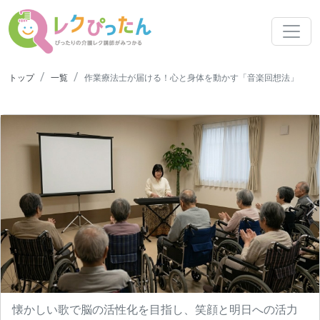
トップ
一覧
作業療法士が届ける！心と身体を動かす「音楽回想法」
N
懐かしい歌で脳の活性化を目指し、笑顔と明日への活力