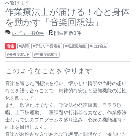
へ繋げます
作業療法士が届ける！心と身体
を動かす「音楽回想法」
レビュー数0件
開催回数0件
音楽
#訪問
#予防リハ要素有
#軽度認知症
#ほぼ自立
#介護度2以下
#中重度認知症
このようなことをやります
音楽を通じた回想法を行い、懐かしい情景や当時の想い
などを語り合うことで、精神的な安定と認知機能の活性
化を図ります。
また、歌唱だけでなく、呼吸法や発声練習、ラララ歌
唱、上下肢運動、二重課題や打楽器合奏など、作業療法
士ならではのプログラムを盛り込み、心身の機能維持・
向上を目指します。
音楽がお好きな方であれば介護度に関係なくご参加いた