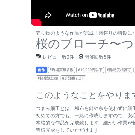
売り物のような作品が完成！雛祭りの時期に
桜のブローチ〜つ
レビュー数0件
開催回数5件
創作
#現場実績多数
#10,000円以下
#難易度相談可
#軽度認知症
#介護度2以下
このようなことをやりま
つまみ細工とは、和布を針や糸を使わずに細
初めての方でも、一緒に作成しますので、安
本格的な作品が完成致します。細かい作業が
皆様完成をしていただけます。