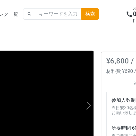
call
レク一覧
search
[
¥6,800 /
材料費 ¥690 
参加人数制限
Next
※目安30名
お願い致し
所要時間 6
※ご要望に