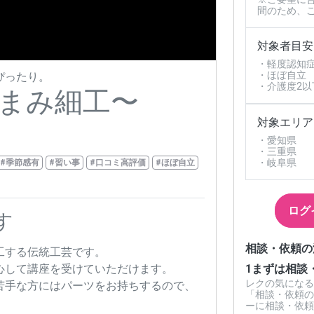
間のため、
対象者目安
・軽度認知
・ほぼ自立
ぴったり。
・介護度2以
まみ細工〜
対象エリア
・愛知県
・三重県
・岐阜県
#季節感有
#習い事
#口コミ高評価
#ほぼ自立
ログ
す
相談・依頼の
工する伝統工芸です。
1
まずは相談
心して講座を受けていただけます。
レクの気になる
苦手な方にはパーツをお持ちするので、
「相談・依頼の
ーに相談・依頼