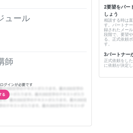
2
要望をパー
しょう
ジュール
相談する時は直
す。パートナー
録されたメール
段階で、要望や
る、正式依頼ボ
す。
3
パートナー
講師
正式依頼をした
に依頼が決定し