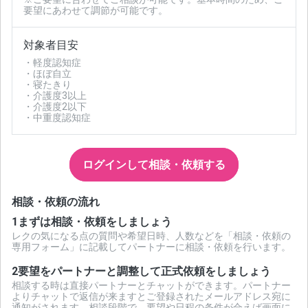
要望にあわせて調節が可能です。
対象者目安
・軽度認知症
・ほぼ自立
・寝たきり
・介護度3以上
・介護度2以下
・中重度認知症
ログインして相談・依頼する
相談・依頼の流れ
1
まずは相談・依頼をしましょう
レクの気になる点の質問や希望日時、人数などを「相談・依頼の
専用フォーム」に記載してパートナーに相談・依頼を行います。
2
要望をパートナーと調整して正式依頼をしましょう
相談する時は直接パートナーとチャットができます。パートナー
よりチャットで返信が来ますとご登録されたメールアドレス宛に
通知がされます。相談段階で、要望や日程の条件が合えば画面に