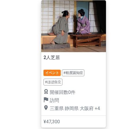
2人芝居
イベント
#軽度認知症
#ほぼ自立
開催回数0件
訪問
三重県
静岡県
大阪府
+4
¥47,300