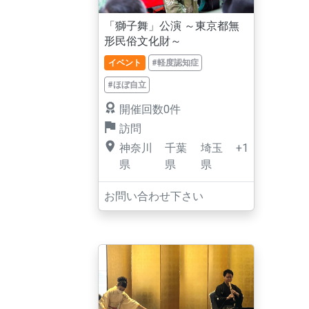
「獅子舞」公演 ～東京都無
形民俗文化財～
イベント
#軽度認知症
#ほぼ自立
開催回数0件
訪問
神奈川
千葉
埼玉
+1
県
県
県
お問い合わせ下さい