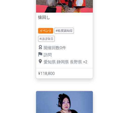
猿回し
イベント
#軽度認知症
#ほぼ自立
開催回数0件
訪問
愛知県
静岡県
長野県
+2
¥118,800