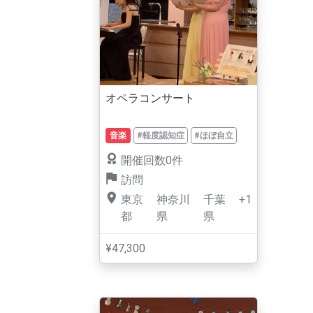
オペラコンサート
音楽
#軽度認知症
#ほぼ自立
開催回数0件
訪問
東京
神奈川
千葉
+1
都
県
県
¥47,300