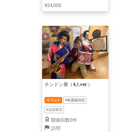
¥54,000
チンドン屋（4人ver.）
イベント
#軽度認知症
#ほぼ自立
開催回数0件
訪問