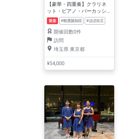
【豪華・四重奏】クラリネ
ット・ピアノ・パーカッシ
ョンによる生演奏コンサー
音楽
#軽度認知症
#ほぼ自立
ト
開催回数0件
訪問
埼玉県
東京都
¥54,000