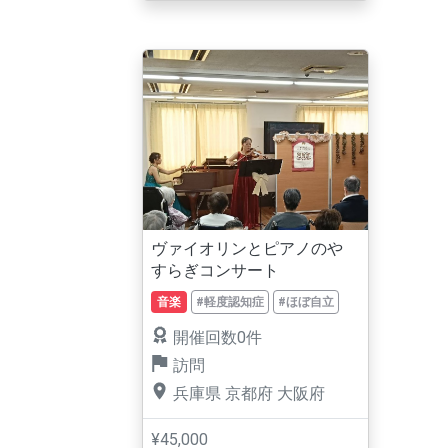
ヴァイオリンとピアノのや
すらぎコンサート
音楽
#軽度認知症
#ほぼ自立
開催回数0件
訪問
兵庫県
京都府
大阪府
¥45,000