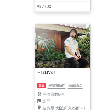
¥37,200
三線LIVE！
音楽
#軽度認知症
#ほぼ自立
開催回数8件
訪問
奈良県
大阪府
京都府
+1