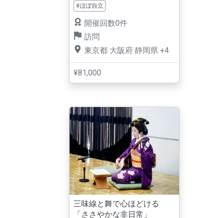
#ほぼ自立
開催回数0件
訪問
東京都
大阪府
静岡県
+4
¥81,000
三味線と舞で心ほどける
「ささやかな非日常」