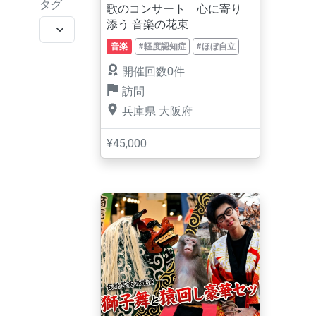
タグ
歌のコンサート 心に寄り
添う 音楽の花束
音楽
#軽度認知症
#ほぼ自立
開催回数0件
訪問
兵庫県
大阪府
¥45,000