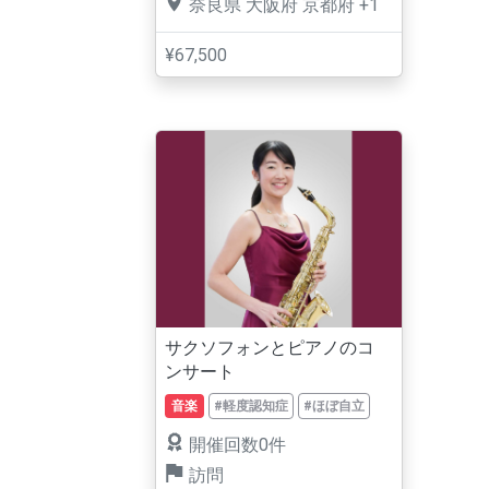
奈良県
大阪府
京都府
+1
¥67,500
サクソフォンとピアノのコ
ンサート
音楽
#軽度認知症
#ほぼ自立
開催回数0件
訪問