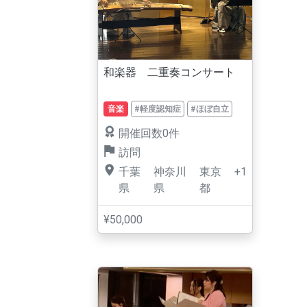
和楽器 二重奏コンサート
音楽
#軽度認知症
#ほぼ自立
開催回数0件
訪問
千葉
神奈川
東京
+1
県
県
都
¥50,000