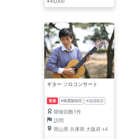
¥45,000
ギター ソロコンサート
音楽
#軽度認知症
#ほぼ自立
開催回数1件
訪問
岡山県
兵庫県
大阪府
+4