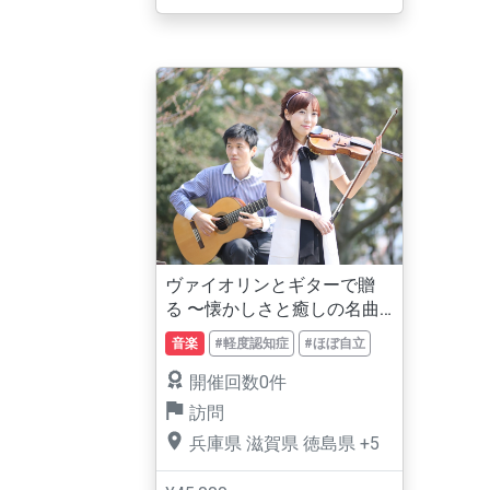
ヴァイオリンとギターで贈
る 〜懐かしさと癒しの名曲
コンサート〜
音楽
#軽度認知症
#ほぼ自立
開催回数0件
訪問
兵庫県
滋賀県
徳島県
+5