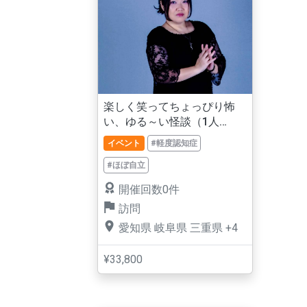
楽しく笑ってちょっぴり怖
い、ゆる～い怪談（1人
ver.）
イベント
#軽度認知症
#ほぼ自立
開催回数0件
訪問
愛知県
岐阜県
三重県
+4
¥33,800