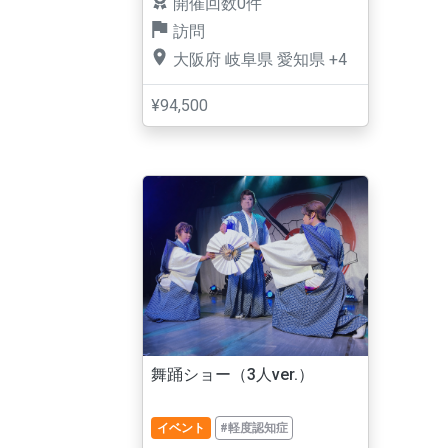
開催回数0件
訪問
大阪府
岐阜県
愛知県
+4
¥94,500
舞踊ショー（3人ver.）
イベント
#軽度認知症