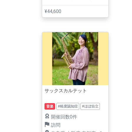
¥44,600
サックスカルテット
音楽
#軽度認知症
#ほぼ自立
開催回数0件
訪問