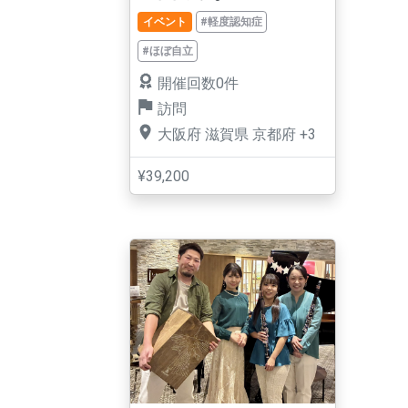
イベント
#軽度認知症
#ほぼ自立
開催回数0件
訪問
大阪府
滋賀県
京都府
+3
¥39,200