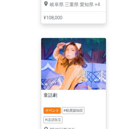
岐阜県
三重県
愛知県
+4
¥108,000
童話劇
イベント
#軽度認知症
#ほぼ自立