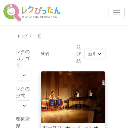
トップ
一覧
並
レクの
60件
び
カテゴ
順
リ
レクの
形式
都道府
県