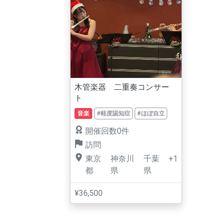
木管楽器 二重奏コンサー
ト
音楽
#軽度認知症
#ほぼ自立
開催回数0件
訪問
東京
神奈川
千葉
+1
都
県
県
¥36,500