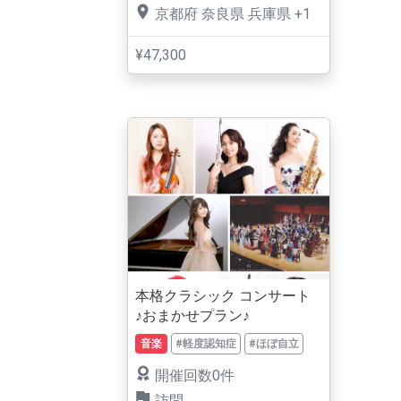
京都府
奈良県
兵庫県
+1
¥47,300
本格クラシック コンサート
♪おまかせプラン♪
音楽
#軽度認知症
#ほぼ自立
開催回数0件
訪問