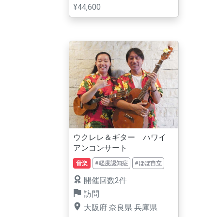
¥44,600
ウクレレ＆ギター ハワイ
アンコンサート
音楽
#軽度認知症
#ほぼ自立
開催回数2件
訪問
大阪府
奈良県
兵庫県