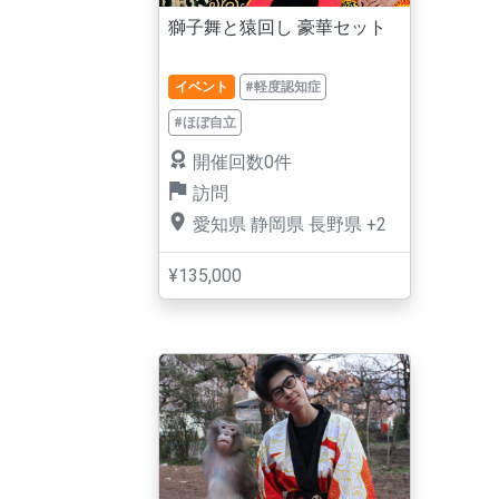
獅子舞と猿回し 豪華セット
イベント
#軽度認知症
#ほぼ自立
開催回数0件
訪問
愛知県
静岡県
長野県
+2
¥135,000