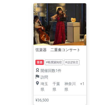
弦楽器 二重奏コンサート
音楽
#軽度認知症
#ほぼ自立
開催回数1件
訪問
埼玉
千葉
神奈川
+1
県
県
県
¥36,500