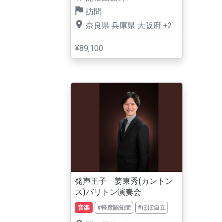
訪問
奈良県
兵庫県
大阪府
+2
¥89,100
発声王子 姜東秀(カントン
ス)バリトン演奏会
音楽
#軽度認知症
#ほぼ自立