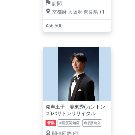
訪問
京都府
大阪府
奈良県
+1
¥56,500
発声王子 姜東秀(カントン
ス)バリトンリサイタル
音楽
#軽度認知症
#ほぼ自立
開催回数0件