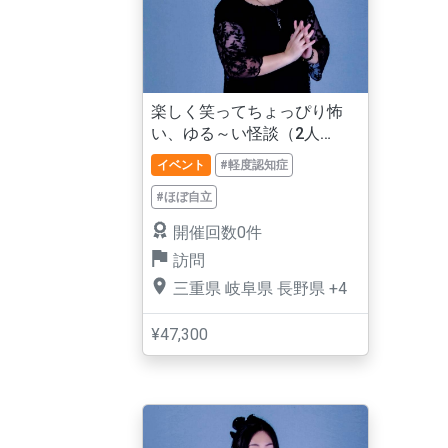
楽しく笑ってちょっぴり怖
い、ゆる～い怪談（2人
ver.）
イベント
#軽度認知症
#ほぼ自立
開催回数0件
訪問
三重県
岐阜県
長野県
+4
¥47,300