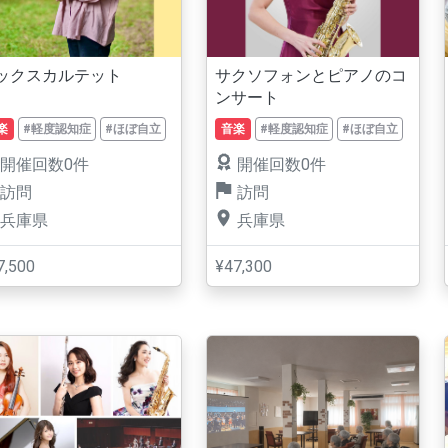
ックスカルテット
サクソフォンとピアノのコ
ンサート
楽
#軽度認知症
#ほぼ自立
音楽
#軽度認知症
#ほぼ自立
開催回数0件
開催回数0件
訪問
訪問
兵庫県
兵庫県
7,500
¥47,300