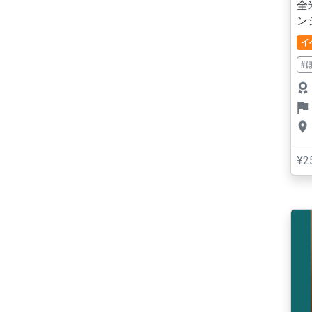
全
ン
イ
#
¥2