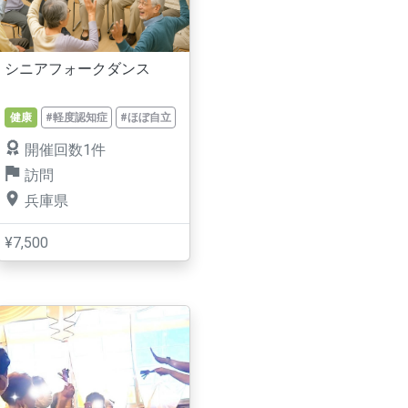
シニアフォークダンス
健康
#軽度認知症
#ほぼ自立
開催回数1件
訪問
兵庫県
¥7,500