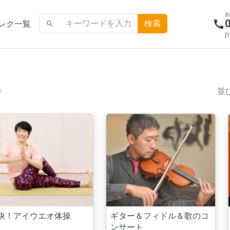
call
レク一覧
search
[
件
並
快！アイウエオ体操
ギター＆フィドル＆歌のコ
ンサート