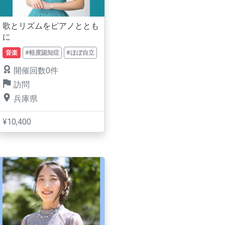
歌とリズムをピアノととも
に
音楽
#軽度認知症
#ほぼ自立
開催回数0件
訪問
兵庫県
¥10,400