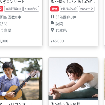
らぎコンサート
る 〜懐かしさと癒しの名
曲コンサート〜
楽
#軽度認知症
#ほぼ自立
音楽
#軽度認知症
#ほぼ自立
開催回数0件
開催回数0件
訪問
訪問
兵庫県
兵庫県
5,000
¥45,000
ター ソロコンサート
体が整う悠々体操