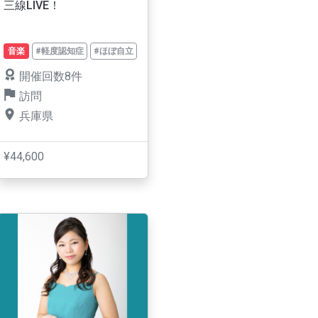
三線LIVE！
音楽
#軽度認知症
#ほぼ自立
開催回数8件
訪問
兵庫県
¥44,600