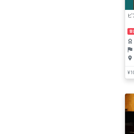
ピ
音
¥1