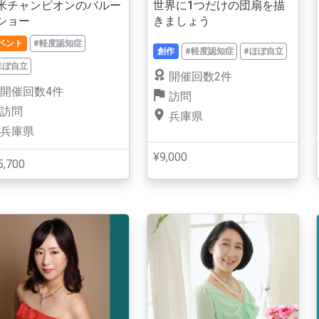
米チャンピオンのバルー
世界に1つだけの団扇を描
ショー
きましょう
ベント
#軽度認知症
創作
#軽度認知症
#ほぼ自立
ほぼ自立
開催回数2件
開催回数4件
訪問
訪問
兵庫県
兵庫県
¥9,000
5,700