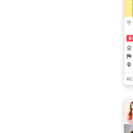
サ
音
¥6