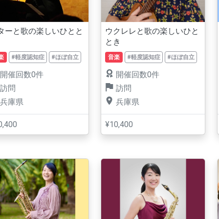
ターと歌の楽しいひとと
ウクレレと歌の楽しいひと
とき
楽
#軽度認知症
#ほぼ自立
音楽
#軽度認知症
#ほぼ自立
開催回数0件
開催回数0件
訪問
訪問
兵庫県
兵庫県
0,400
¥10,400