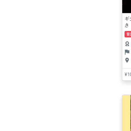
ギ
き
音
¥1