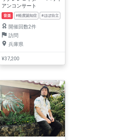
アンコンサート
音楽
#軽度認知症
#ほぼ自立
開催回数2件
訪問
兵庫県
¥37,200