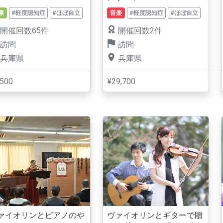
康
#軽度認知症
#ほぼ自立
音楽
#軽度認知症
#ほぼ自立
開催回数65件
開催回数2件
訪問
訪問
兵庫県
兵庫県
,500
¥29,700
ァイオリンとピアノのや
ヴァイオリンとギターで贈