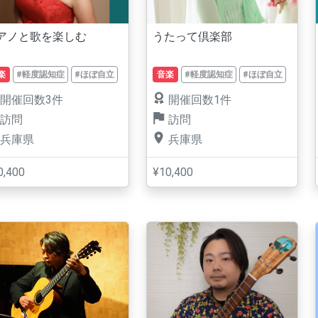
アノと歌を楽しむ
うたって倶楽部
楽
#軽度認知症
#ほぼ自立
音楽
#軽度認知症
#ほぼ自立
開催回数3件
開催回数1件
訪問
訪問
兵庫県
兵庫県
0,400
¥10,400