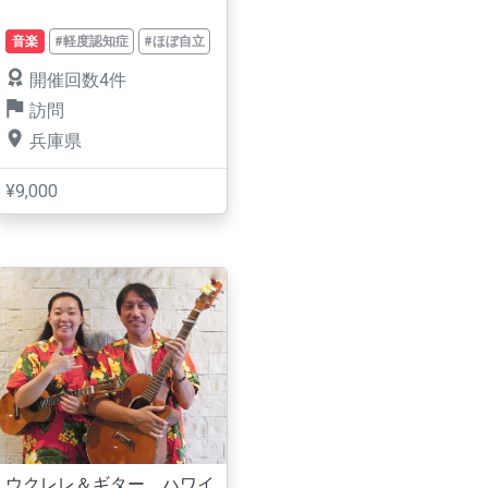
音楽
#軽度認知症
#ほぼ自立
開催回数4件
訪問
兵庫県
¥9,000
ウクレレ＆ギター ハワイ