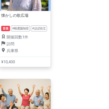
懐かしの歌広場
音楽
#軽度認知症
#ほぼ自立
開催回数1件
訪問
兵庫県
¥10,400