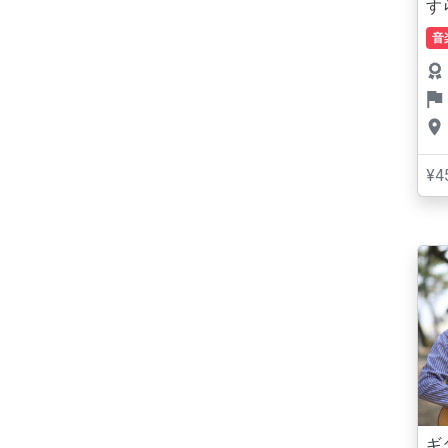
す
音
¥4
ギ