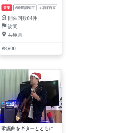
音楽
#軽度認知症
#ほぼ自立
開催回数84件
訪問
兵庫県
¥8,800
歌謡曲をギターとともに