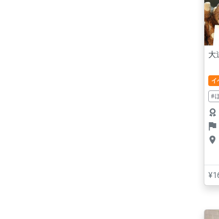
大
イ
#
¥1