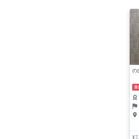
の
音
¥7