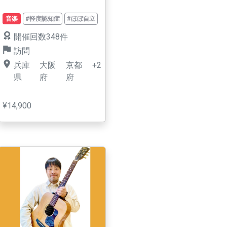
音楽
#軽度認知症
#ほぼ自立
開催回数348件
訪問
兵庫
大阪
京都
+2
県
府
府
¥14,900