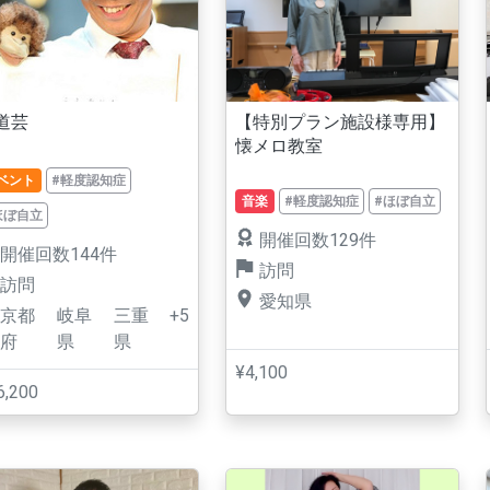
道芸
【特別プラン施設様専用】
懐メロ教室
ベント
#軽度認知症
音楽
#軽度認知症
#ほぼ自立
ほぼ自立
開催回数129件
開催回数144件
訪問
訪問
愛知県
京都
岐阜
三重
+5
府
県
県
¥4,100
6,200