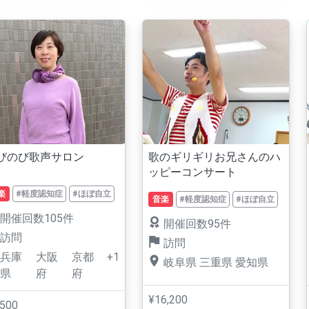
びのび歌声サロン
歌のギリギリお兄さんのハ
ッピーコンサート
楽
#軽度認知症
#ほぼ自立
音楽
#軽度認知症
#ほぼ自立
開催回数105件
開催回数95件
訪問
訪問
兵庫
大阪
京都
+1
岐阜県
三重県
愛知県
県
府
府
¥16,200
,500