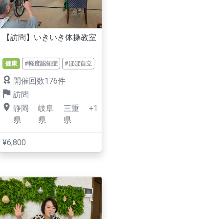
【訪問】いきいき体操教室
健康
#軽度認知症
#ほぼ自立
開催回数176件
訪問
静岡
岐阜
三重
+1
県
県
県
¥6,800