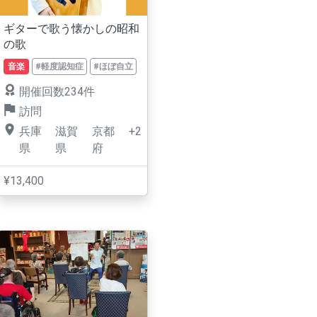
ギターで歌う懐かしの昭和
の歌
音楽
#軽度認知症
#ほぼ自立
開催回数234件
訪問
兵庫
滋賀
京都
+2
県
県
府
¥13,400