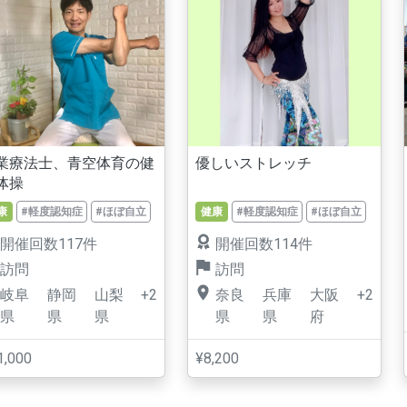
業療法士、青空体育の健
優しいストレッチ
体操
康
#軽度認知症
#ほぼ自立
健康
#軽度認知症
#ほぼ自立
開催回数117件
開催回数114件
訪問
訪問
岐阜
静岡
山梨
+2
奈良
兵庫
大阪
+2
県
県
県
県
県
府
1,000
¥8,200