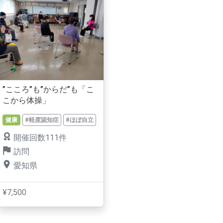
”こころ”も”からだ”も「こ
こから体操」
健康
#軽度認知症
#ほぼ自立
開催回数111件
訪問
愛知県
¥7,500