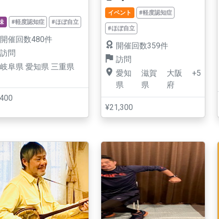
イベント
#軽度認知症
味
#軽度認知症
#ほぼ自立
#ほぼ自立
開催回数480件
開催回数359件
訪問
訪問
岐阜県
愛知県
三重県
愛知
滋賀
大阪
+5
県
県
府
,400
¥21,300