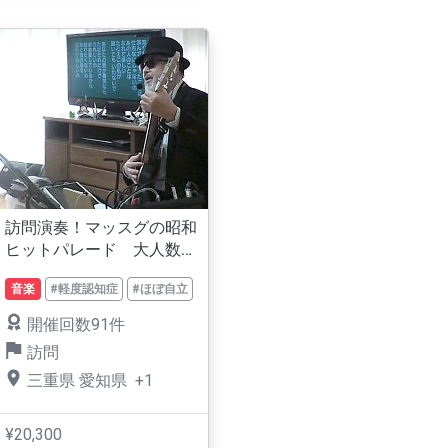
訪問演奏！マッスグの昭和
ヒットパレード 大人数対
応、歌詞表示。
音楽
#軽度認知症
#ほぼ自立
開催回数91件
訪問
三重県
愛知県
+1
¥20,300