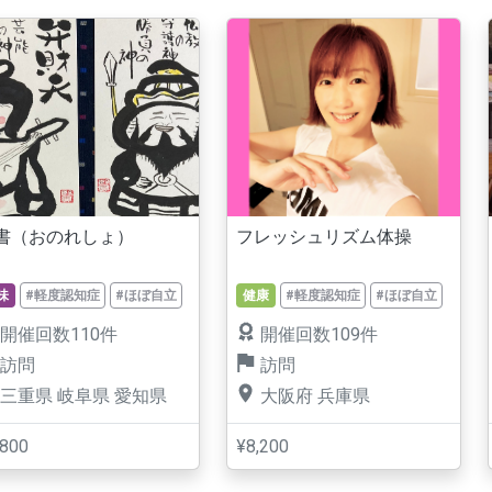
書（おのれしょ）
フレッシュリズム体操
味
#軽度認知症
#ほぼ自立
健康
#軽度認知症
#ほぼ自立
開催回数110件
開催回数109件
訪問
訪問
三重県
岐阜県
愛知県
大阪府
兵庫県
,800
¥8,200