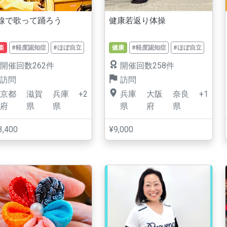
線で歌って踊ろう
健康若返り体操
楽
#軽度認知症
#ほぼ自立
健康
#軽度認知症
#ほぼ自立
開催回数262件
開催回数258件
訪問
訪問
京都
滋賀
兵庫
+2
兵庫
大阪
奈良
+1
府
県
県
県
府
県
3,400
¥9,000