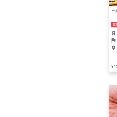
三
音
¥1