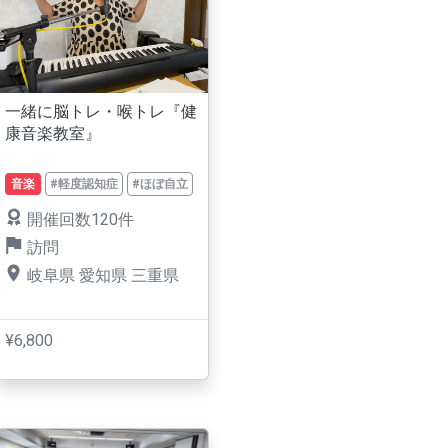
一緒に脳トレ・喉トレ『健
康音楽教室』
音楽
#軽度認知症
#ほぼ自立
開催回数120件
訪問
岐阜県
愛知県
三重県
¥6,800