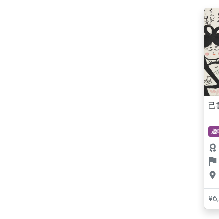
己
趣
¥6