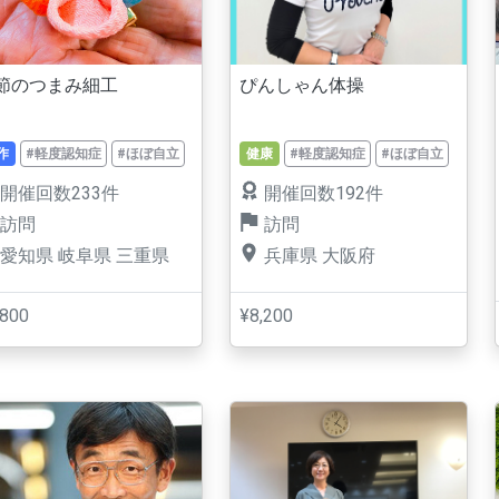
節のつまみ細工
ぴんしゃん体操
作
#軽度認知症
#ほぼ自立
健康
#軽度認知症
#ほぼ自立
開催回数233件
開催回数192件
訪問
訪問
愛知県
岐阜県
三重県
兵庫県
大阪府
,800
¥8,200