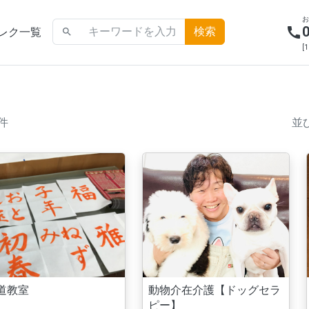
call
レク一覧
search
[
4件
並
道教室
動物介在介護【ドッグセラ
ピー】