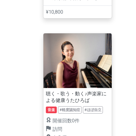
¥10,800
聴く・歌う・動く♪声楽家に
よる健康うたひろば
音楽
#軽度認知症
#ほぼ自立
開催回数0件
訪問