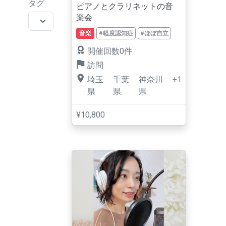
タグ
ピアノとクラリネットの音
楽会
音楽
#軽度認知症
#ほぼ自立
開催回数0件
訪問
埼玉
千葉
神奈川
+1
県
県
県
¥10,800