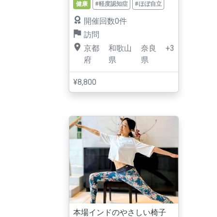
健康
#軽度認知症
#ほぼ自立
開催回数0件
訪問
京都
和歌山
奈良
+3
府
県
県
¥8,800
本場インドのやさしい椅子