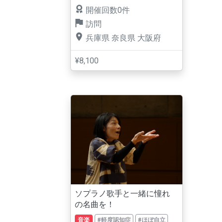
開催回数0件
訪問
兵庫県
奈良県
大阪府
¥8,100
ソプラノ歌手と一緒に憧れ
の名曲を！
音楽
#軽度認知症
#ほぼ自立