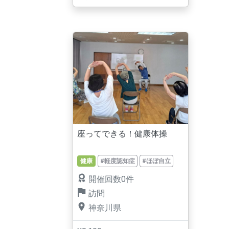
座ってできる！健康体操
健康
#軽度認知症
#ほぼ自立
開催回数0件
訪問
神奈川県