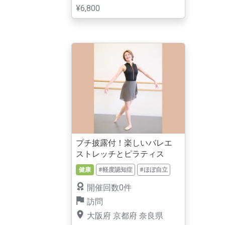
¥6,800
プチ披露付！楽しいバレエ
ストレッチとピラティス
健康
#軽度認知症
#ほぼ自立
開催回数0件
訪問
大阪府
京都府
奈良県