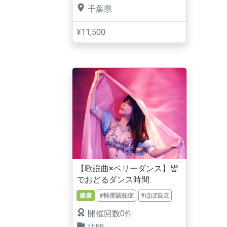
千葉県
¥11,500
【歌謡曲×ベリーダンス】皆
でおどるダンス時間
健康
#軽度認知症
#ほぼ自立
開催回数0件