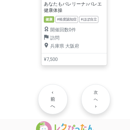
あなたもバレリーナ♪バレエ
健康体操
健康
#軽度認知症
#ほぼ自立
開催回数0件
訪問
兵庫県
大阪府
¥7,500
次
navigate_before
前
へ
へ
navigate_next