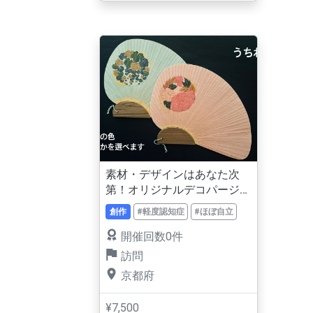
素材・デザインはあなた次
第！オリジナルデコパージ
ュ作り
創作
#軽度認知症
#ほぼ自立
開催回数0件
訪問
京都府
¥7,500