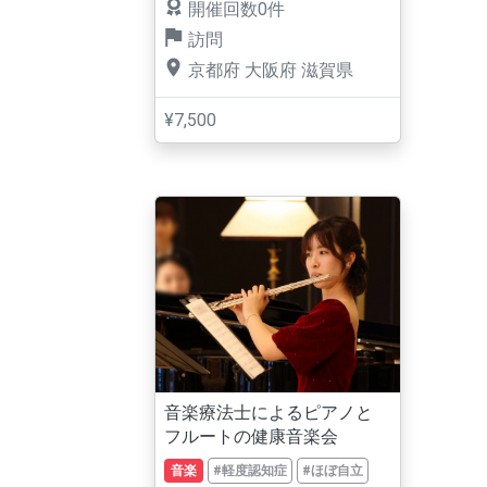
開催回数0件
訪問
京都府
大阪府
滋賀県
¥7,500
音楽療法士によるピアノと
フルートの健康音楽会
音楽
#軽度認知症
#ほぼ自立