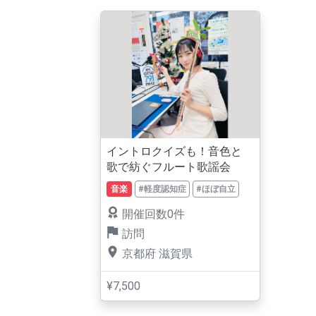
イントロクイズも！音色と
歌で紡ぐフルート歌謡会
音楽
#軽度認知症
#ほぼ自立
開催回数0件
訪問
京都府
滋賀県
¥7,500