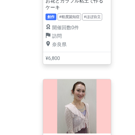
お花とカラフル粘土で作る
ケーキ
創作
#軽度認知症
#ほぼ自立
開催回数0件
訪問
奈良県
¥6,800