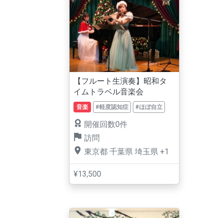
【フルート生演奏】昭和タ
イムトラベル音楽会
音楽
#軽度認知症
#ほぼ自立
開催回数0件
訪問
東京都
千葉県
埼玉県
+1
¥13,500