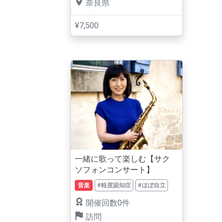
奈良県
¥7,500
一緒に歌って楽しむ【サク
ソフォンコンサート】
音楽
#軽度認知症
#ほぼ自立
開催回数0件
訪問