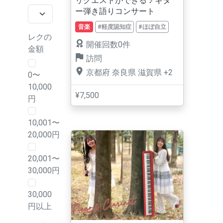
リクエストができる ♪ ギタ
ー弾き語りコンサート
音楽
#軽度認知症
#ほぼ自立
レクの
開催回数0件
金額
訪問
京都府
奈良県
滋賀県
+2
0〜
10,000
¥7,500
円
10,001〜
20,000円
20,001〜
30,000円
30,000
円以上