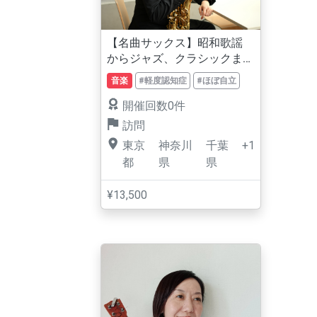
【名曲サックス】昭和歌謡
からジャズ、クラシックま
で
音楽
#軽度認知症
#ほぼ自立
開催回数0件
訪問
東京
神奈川
千葉
+1
都
県
県
¥13,500