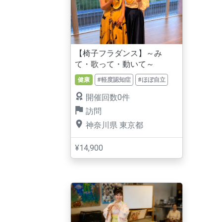
【椅子フラダンス】～み
て・歌って・動いて～
健康
#軽度認知症
#ほぼ自立
開催回数0件
訪問
神奈川県
東京都
¥14,900