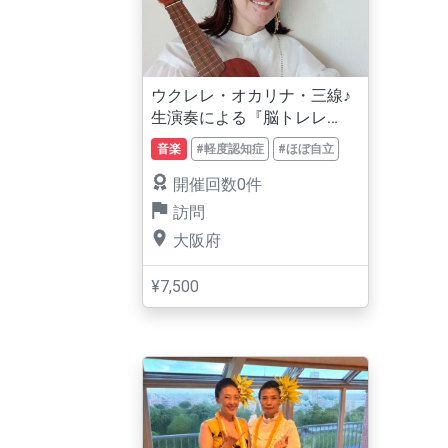
ウクレレ・オカリナ・三線♪
生演奏による『脳トレレ
ク』
音楽
#軽度認知症
#ほぼ自立
開催回数0件
訪問
大阪府
¥7,500