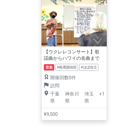
【ウクレレコンサート】歌
謡曲からハワイの名曲まで
音楽
#軽度認知症
#ほぼ自立
開催回数0件
訪問
千葉
神奈川
埼玉
+1
県
県
県
¥9,500