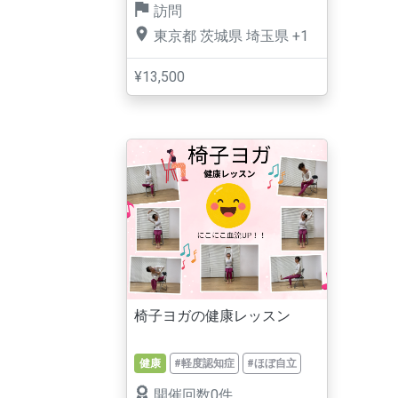
訪問
東京都
茨城県
埼玉県
+1
¥13,500
椅子ヨガの健康レッスン
健康
#軽度認知症
#ほぼ自立
開催回数0件