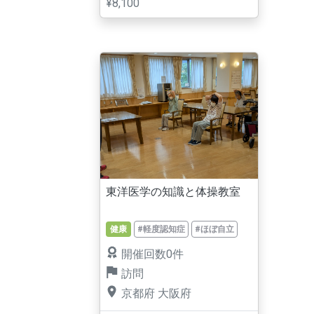
¥8,100
東洋医学の知識と体操教室
健康
#軽度認知症
#ほぼ自立
開催回数0件
訪問
京都府
大阪府