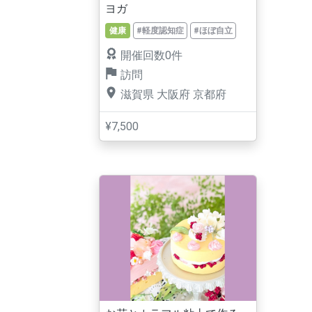
ヨガ
健康
#軽度認知症
#ほぼ自立
開催回数0件
訪問
滋賀県
大阪府
京都府
¥7,500