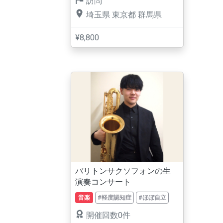
訪問
埼玉県
東京都
群馬県
¥8,800
バリトンサクソフォンの生
演奏コンサート
音楽
#軽度認知症
#ほぼ自立
開催回数0件