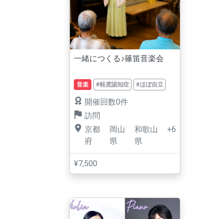
一緒につくる♪篠笛音楽会
音楽
#軽度認知症
#ほぼ自立
開催回数0件
訪問
京都
岡山
和歌山
+6
府
県
県
¥7,500