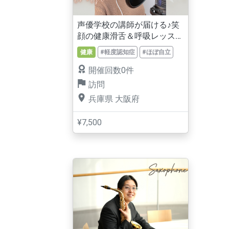
声優学校の講師が届ける♪笑
顔の健康滑舌＆呼吸レッス
ン
健康
#軽度認知症
#ほぼ自立
開催回数0件
訪問
兵庫県
大阪府
¥7,500