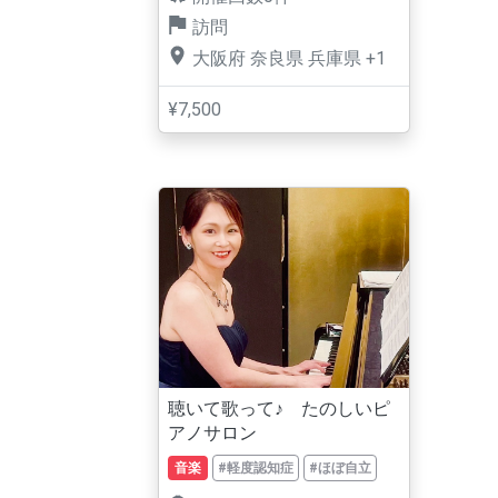
訪問
大阪府
奈良県
兵庫県
+1
¥7,500
聴いて歌って♪ たのしいピ
アノサロン
音楽
#軽度認知症
#ほぼ自立