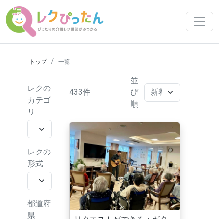
トップ
一覧
並
レクの
433件
び
カテゴ
順
リ
レクの
形式
都道府
県