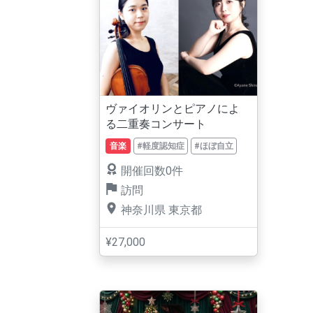
ヴァイオリンとピアノによ
る二重奏コンサート
音楽
#軽度認知症
#ほぼ自立
開催回数0件
訪問
神奈川県
東京都
¥27,000