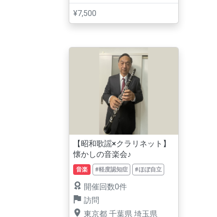
¥7,500
【昭和歌謡×クラリネット】
懐かしの音楽会♪
音楽
#軽度認知症
#ほぼ自立
開催回数0件
訪問
東京都
千葉県
埼玉県